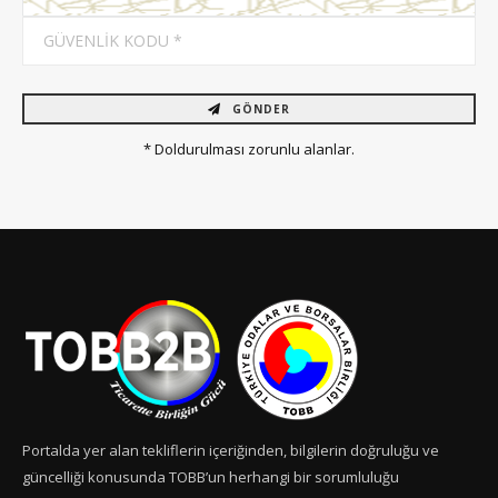
GÖNDER
* Doldurulması zorunlu alanlar.
Portalda yer alan tekliflerin içeriğinden, bilgilerin doğruluğu ve
güncelliği konusunda TOBB’un herhangi bir sorumluluğu