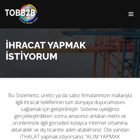
İHRACAT YAPMAK
İSTİYORUM
Bu Sistemimiz, üretici ya da satıcı firmalarımızın mallarıyla
ilgili ihracat tekliflerinin tüm dünyaya duyurulmasını
sağlamak için geliştirilmiştir. Sisteme üyeliğinizi
gerçekleştirdikten sonra amacınızı anlatan metni ve
ürünlerinizle ilgili görselleri kolayca Internet ortamına
aktarabilir ve dış ticarete adım atabilirsiniz. Öte yandan
İTHALAT yapmak istiyorsanız “ALIM YAPMAK