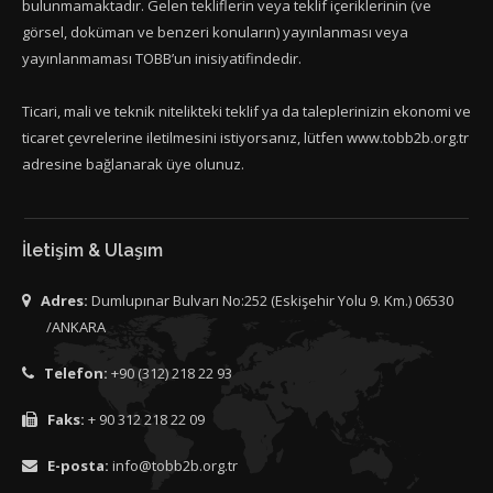
bulunmamaktadır. Gelen tekliflerin veya teklif içeriklerinin (ve
görsel, doküman ve benzeri konuların) yayınlanması veya
yayınlanmaması TOBB’un inisiyatifindedir.
Ticari, mali ve teknik nitelikteki teklif ya da taleplerinizin ekonomi ve
ticaret çevrelerine iletilmesini istiyorsanız, lütfen www.tobb2b.org.tr
adresine bağlanarak üye olunuz.
İletişim & Ulaşım
Adres:
Dumlupınar Bulvarı No:252 (Eskişehir Yolu 9. Km.) 06530
/ANKARA
Telefon:
+90 (312) 218 22 93
Faks:
+ 90 312 218 22 09
E-posta:
info@tobb2b.org.tr