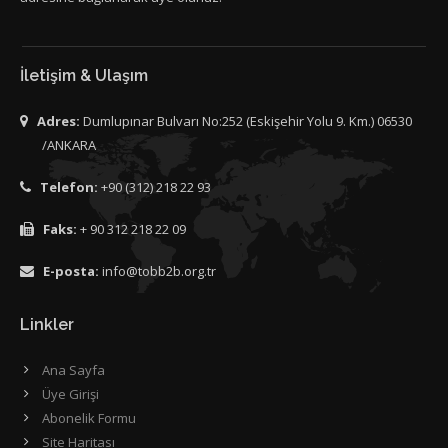
İletişim & Ulaşım
Adres:
Dumlupınar Bulvarı No:252 (Eskişehir Yolu 9. Km.) 06530
/ANKARA
Telefon:
+90 (312) 218 22 93
Faks:
+ 90 312 218 22 09
E-posta:
info@tobb2b.org.tr
Linkler
Ana Sayfa
Üye Girişi
Abonelik Formu
Site Haritası