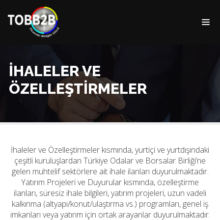
İHALELER VE
ÖZELLEŞTİRMELER
İhaleler ve Özelleştirmeler kısmında, yurtiçi ve yurtdışındaki
çeşitli kuruluşlardan Türkiye Odalar ve Borsalar Birliği’ne
gelen muhtelif sektörlere ait ihale ilanları duyurulmaktadır.
Yatırım Projeleri ve Duyurular kısmında, özelleştirme
ilanları, süresiz ihale bilgileri, yatırım projeleri, uzun vadeli
kalkınma (altyapı/konut/ulaştırma vs.) programları, genel iş
imkanları veya yatırım için ortak arayanlar duyurulmaktadır.