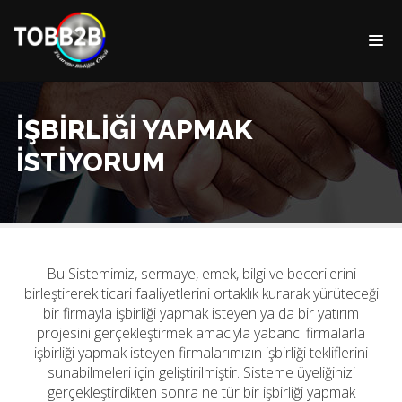
İŞBİRLİĞİ YAPMAK
İSTİYORUM
Bu Sistemimiz, sermaye, emek, bilgi ve becerilerini
birleştirerek ticari faaliyetlerini ortaklık kurarak yürüteceği
bir firmayla işbirliği yapmak isteyen ya da bir yatırım
projesini gerçekleştirmek amacıyla yabancı firmalarla
işbirliği yapmak isteyen firmalarımızın işbirliği tekliflerini
sunabilmeleri için geliştirilmiştir. Sisteme üyeliğinizi
gerçekleştirdikten sonra ne tür bir işbirliği yapmak