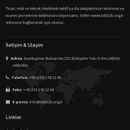
Ticari, mali ve teknik nitelikteki teklif ya da taleplerinizin ekonomi ve
ticaret çevrelerine iletilmesini istiyorsanız, lütfen www.tobb2b.org.tr
adresine bağlanarak üye olunuz.
İletişim & Ulaşım
Adres:
Dumlupınar Bulvarı No:252 (Eskişehir Yolu 9. Km.) 06530
/ANKARA
Telefon:
+90 (312) 218 22 93
Faks:
+ 90 312 218 22 09
E-posta:
info@tobb2b.org.tr
Linkler