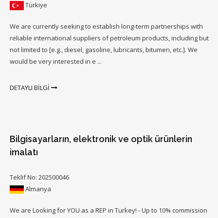
Türkiye
We are currently seeking to establish long-term partnerships with
reliable international suppliers of petroleum products, including but
not limited to [e.g., diesel, gasoline, lubricants, bitumen, etc.]. We
would be very interested in e ...
DETAYLI BİLGİ
Bilgisayarların, elektronik ve optik ürünlerin
imalatı
Teklif No: 202500046
Almanya
We are Looking for YOU as a REP in Turkey! - Up to 10% commission